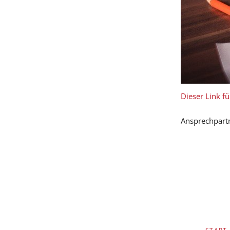
Dieser Link f
Ansprechpartn
SKIP