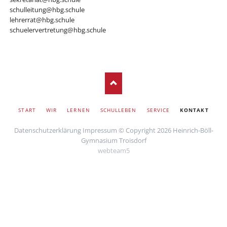
schulleitung@hbg.schule
lehrerrat@hbg.schule
schuelervertretung@hbg.schule
SKIP
START
WIR
LERNEN
SCHULLEBEN
SERVICE
KONTAKT
NAVIGATION
Datenschutzerklärung
Impressum
© Copyright 2026 Heinrich-Böll-
Gymnasium Troisdorf
webteam5