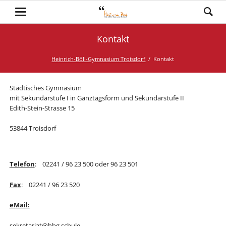
Kontakt
Heinrich-Böll-Gymnasium Troisdorf
Kontakt
Städtisches Gymnasium
mit Sekundarstufe I in Ganztagsform und Sekundarstufe II
Edith-Stein-Strasse 15
53844 Troisdorf
Telefon
: 02241 / 96 23 500 oder 96 23 501
Fax
: 02241 / 96 23 520
eMail:
sekretariat@hbg.schule