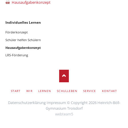
Hausaufgabenkonzept
Skip
Individuelles Lernen
navigation
Förderkonzept
Schüler helfen Schülern
Hausaufgabenkonzept
LRS-Förderung
SKIP
START
WIR
LERNEN
SCHULLEBEN
SERVICE
KONTAKT
NAVIGATION
Datenschutzerklärung
Impressum
© Copyright 2026 Heinrich-Böll-
Gymnasium Troisdorf
webteam5